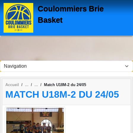
Panneau de gestion des cookies
Coulommiers Brie
Basket
Accueil
Match U18M-2 du 24/05
MATCH U18M-2 DU 24/05