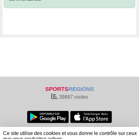
SPORTS
REGIONS
39887
visites
Charte cookies
Gestion des cookies
Ce site utilise des cookies et vous donne le contrôle sur ceux
Informations légales
Signaler un contenu inapproprié
que vous souhaitez activer