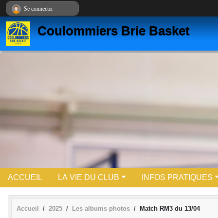
Panneau de gestion des cookies
Se connecter
Coulommiers Brie Basket
ACCUEIL
LA VIE DU CLUB
INFOS PRATIQUES
Accueil
2025
Les albums photos
Match RM3 du 13/04