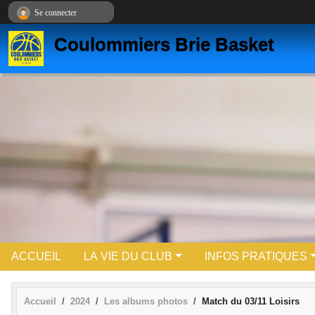
Panneau de gestion des cookies
Se connecter
Coulommiers Brie Basket
ACCUEIL
LA VIE DU CLUB
INFOS PRATIQUES
Accueil
2024
Les albums photos
Match du 03/11 Loisirs