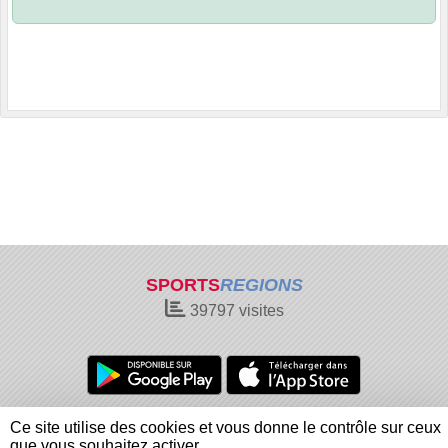
SPORTS
REGIONS
39797
visites
Charte cookies
Gestion des cookies
Ce site utilise des cookies et vous donne le contrôle sur ceux
Informations légales
Signaler un contenu inapproprié
que vous souhaitez activer