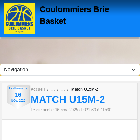
Panneau de gestion des cookies
Coulommiers Brie
Basket
Le
dimanche
Accueil
Match U15M-2
16
MATCH U15M-2
NOV.
2025
Le
dimanche
16
nov.
2025
de 09h30 à 11h30